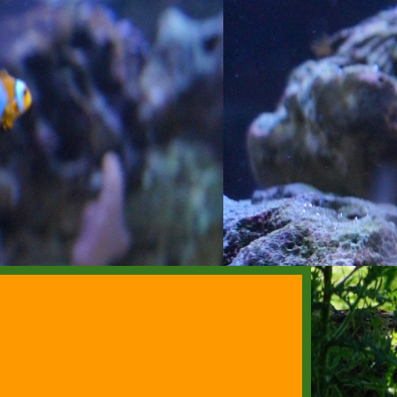
18:30 Uhr --
▼