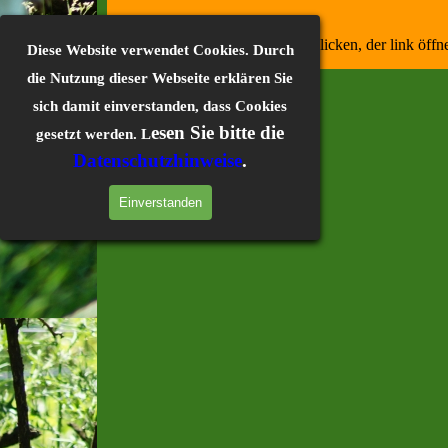
Wunschzettel
Einfach auf
klicken, der link öffn
Diese Website verwendet Cookies. Durch
die Nutzung dieser Webseite erklären Sie
sich damit einverstanden, dass Cookies
esen Sie bitte die
gesetzt werden. L
Datenschutzhinweise
.
Einverstanden