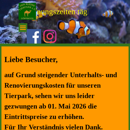
Direkt zum Seiteninhalt
-- Öffnungszeiten täglich von 10.0
Menü überspringen
Liebe Besucher,
auf Grund steigender Unterhalts- und
Renovierungskosten für unseren
Tierpark, sehen wir uns leider
gezwungen ab 01. Mai 2026 die
Eintrittspreise zu erhöhen.
Für Ihr Verständnis vielen Dank.