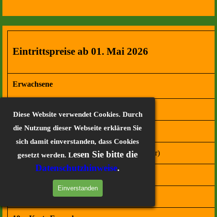
Eintrittspreise ab 01. Mai 2026
Erwachsene
Kinder von 3 bis 18 Jahre
Diese Website verwendet Cookies. Durch
die Nutzung dieser Webseite erklären Sie
Schüler, Studenten, Rentner
mit Ausweis
sich damit einverstanden, dass Cookies
Familienkarte
(2 Erwachsene + eigene Kinder)
esen Sie bitte die
gesetzt werden. L
Datenschutzhinweise
.
Hunde
an der Leine
Einverstanden
ab 10 Personen erhalten Sie Ermäßigung