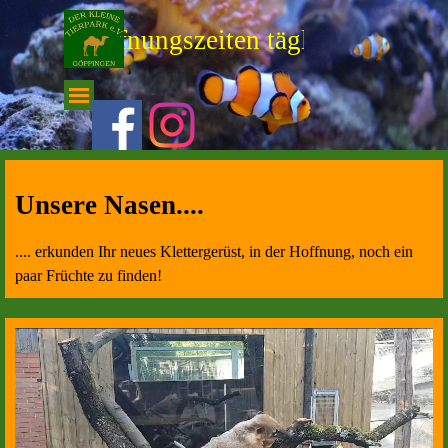
Direkt zum Seiteninhalt
-- Öffnungszeiten täglich von 10.0
Menü überspringen
Unsere Nasen....
.... erkunden Ihr neues Klettergerüst, in der Hoffnung, noch ein
paar Früchte zu finden!